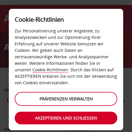
Cookie-Richtlinien
Menü
Zur Personalisierung unserer Angebote, zu
Welcome
Analysezwecken und zur Optimierung Ihrer
to
Autovermietung Tumut
Erfahrung auf unserer Website benutzen wir
Avis
Cookies. Wir geben auch Daten an
vertrauenswürdige Werbe- und Analysepartner
weiter. Weitere Informationen finden Sie in
unseren
Cookie-Richtlinien
. Durch das Klicken auf
FAHRZEUG
TRANSPORTER
AKZEPTIEREN erklären Sie sich mit der Verwendung
von Cookies einverstanden.
ABHOLEN VON
PRÄFERENZEN VERWALTEN
Eine andere Rückgabestation auswählen
AKZEPTIEREN UND SCHLIESSEN
ANFANGSDATUM
ENDDATUM