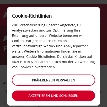
Cookie-Richtlinien
Menü
Zur Personalisierung unserer Angebote, zu
Welcome
Analysezwecken und zur Optimierung Ihrer
to
Autovermietung Darwin
Erfahrung auf unserer Website benutzen wir
Avis
Cookies. Wir geben auch Daten an
Flughafen
vertrauenswürdige Werbe- und Analysepartner
weiter. Weitere Informationen finden Sie in
unseren
Cookie-Richtlinien
. Durch das Klicken auf
AKZEPTIEREN erklären Sie sich mit der Verwendung
von Cookies einverstanden.
FAHRZEUG
TRANSPORTER
PRÄFERENZEN VERWALTEN
ABHOLEN VON
AKZEPTIEREN UND SCHLIESSEN
Eine andere Rückgabestation auswählen