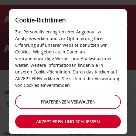
Cookie-Richtlinien
Menü
Zur Personalisierung unserer Angebote, zu
Welcome
Analysezwecken und zur Optimierung Ihrer
to
Autovermietung Rom
Erfahrung auf unserer Website benutzen wir
Avis
Cookies. Wir geben auch Daten an
vertrauenswürdige Werbe- und Analysepartner
weiter. Weitere Informationen finden Sie in
unseren
Cookie-Richtlinien
. Durch das Klicken auf
FAHRZEUG
TRANSPORTER
AKZEPTIEREN erklären Sie sich mit der Verwendung
von Cookies einverstanden.
ABHOLEN VON
PRÄFERENZEN VERWALTEN
Eine andere Rückgabestation auswählen
AKZEPTIEREN UND SCHLIESSEN
ANFANGSDATUM
ENDDATUM