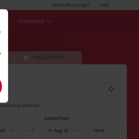
Meine Buchungen
Hilfe
S
STANDORTE
r
n
TRANSPORTER
estation auswählen
ENDDATUM