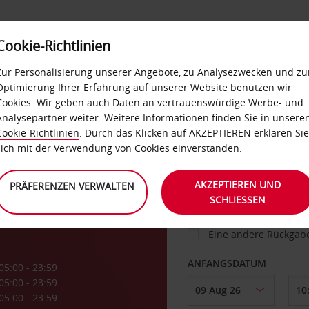
Cookie-Richtlinien
IETWAGEN
SELF-SERVICES
EXTRAS
BUSINES
Zur Personalisierung unserer Angebote, zu Analysezwecken und zu
Optimierung Ihrer Erfahrung auf unserer Website benutzen wir
Cookies. Wir geben auch Daten an vertrauenswürdige Werbe- und
g
Analysepartner weiter. Weitere Informationen finden Sie in unsere
FAHRZEUG
Cookie-Richtlinien
. Durch das Klicken auf AKZEPTIEREN erklären Sie
sich mit der Verwendung von Cookies einverstanden.
n
ABHOLEN VON
AKZEPTIEREN UND
PRÄFERENZEN VERWALTEN
SCHLIESSEN
Eine andere Rückgab
ANFANGSDATUM
05:00 - 23:59
05:00 - 23:59
05:00 - 23:59