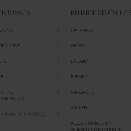
EISTUNGEN
BELIEBTE DEUTSCHE 
ETUNG
HANNOVER
RRED DRIVE
LEIPZIG
ETE
DRESDEN
TE
BREMEN
 OHNE
KARLSRUHE
BEGRENZUNG
AACHEN
FÜR FAHRER UNTER 25
ALLE EUROPÄISCHEN
VERMIETUNGSSTATIONEN