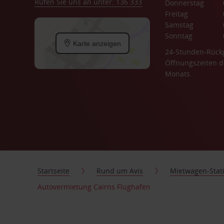
Rufen Sie uns an unter: 136 333
Donnerstag
Freitag
Samstag
Sonntag
Karte anzeigen
24-Stunden-Rück
Öffnungszeiten d
Monats.
Startseite
Rund um Avis
Mietwagen-Stat
Autovermietung Cairns Flughafen