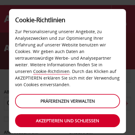
Cookie-Richtlinien
Menü
Zur Personalisierung unserer Angebote, zu
Welcome
Analysezwecken und zur Optimierung Ihrer
to
Autovermietung Mackay
Erfahrung auf unserer Website benutzen wir
Avis
Cookies. Wir geben auch Daten an
vertrauenswürdige Werbe- und Analysepartner
weiter. Weitere Informationen finden Sie in
unseren
Cookie-Richtlinien
. Durch das Klicken auf
FAHRZEUG
TRANSPORTER
AKZEPTIEREN erklären Sie sich mit der Verwendung
von Cookies einverstanden.
ABHOLEN VON
PRÄFERENZEN VERWALTEN
Eine andere Rückgabestation auswählen
AKZEPTIEREN UND SCHLIESSEN
ANFANGSDATUM
ENDDATUM