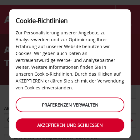
Cookie-Richtlinien
Menü
Zur Personalisierung unserer Angebote, zu
Welcome
Analysezwecken und zur Optimierung Ihrer
to
Autovermietung
Erfahrung auf unserer Website benutzen wir
Avis
Cookies. Wir geben auch Daten an
Toowoomba Innenstadt
vertrauenswürdige Werbe- und Analysepartner
weiter. Weitere Informationen finden Sie in
unseren
Cookie-Richtlinien
. Durch das Klicken auf
AKZEPTIEREN erklären Sie sich mit der Verwendung
von Cookies einverstanden.
FAHRZEUG
TRANSPORTER
PRÄFERENZEN VERWALTEN
ABHOLEN VON
AKZEPTIEREN UND SCHLIESSEN
Eine andere Rückgabestation auswählen