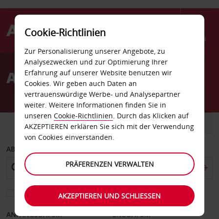
Cookie-Richtlinien
Menü
Zur Personalisierung unserer Angebote, zu
Welcome
Analysezwecken und zur Optimierung Ihrer
to
Autovermietung Adelaide
Erfahrung auf unserer Website benutzen wir
Avis
Cookies. Wir geben auch Daten an
vertrauenswürdige Werbe- und Analysepartner
weiter. Weitere Informationen finden Sie in
unseren
Cookie-Richtlinien
. Durch das Klicken auf
FAHRZEUG
TRANSPORTER
AKZEPTIEREN erklären Sie sich mit der Verwendung
von Cookies einverstanden.
ABHOLEN VON
PRÄFERENZEN VERWALTEN
Eine andere Rückgabestation auswählen
AKZEPTIEREN UND SCHLIESSEN
ANFANGSDATUM
ENDDATUM