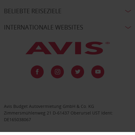
BELIEBTE REISEZIELE
INTERNATIONALE WEBSITES
Avis Budget Autovermietung GmbH & Co. KG
Zimmersmühlenweg 21 D-61437 Oberursel UST Ident:
DE165038067