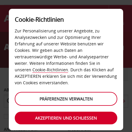
Cookie-Richtlinien
Menü
Zur Personalisierung unserer Angebote, zu
Welcome
Analysezwecken und zur Optimierung Ihrer
to
Autovermietung Hamilton
Erfahrung auf unserer Website benutzen wir
Avis
Cookies. Wir geben auch Daten an
vertrauenswürdige Werbe- und Analysepartner
weiter. Weitere Informationen finden Sie in
unseren
Cookie-Richtlinien
. Durch das Klicken auf
FAHRZEUG
TRANSPORTER
AKZEPTIEREN erklären Sie sich mit der Verwendung
von Cookies einverstanden.
ABHOLEN VON
PRÄFERENZEN VERWALTEN
Eine andere Rückgabestation auswählen
AKZEPTIEREN UND SCHLIESSEN
ANFANGSDATUM
ENDDATUM