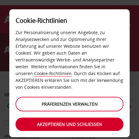
Cookie-Richtlinien
Menü
Zur Personalisierung unserer Angebote, zu
Welcome
Analysezwecken und zur Optimierung Ihrer
to
Autovermietung Warragul
Erfahrung auf unserer Website benutzen wir
Avis
Cookies. Wir geben auch Daten an
vertrauenswürdige Werbe- und Analysepartner
weiter. Weitere Informationen finden Sie in
unseren
Cookie-Richtlinien
. Durch das Klicken auf
FAHRZEUG
TRANSPORTER
AKZEPTIEREN erklären Sie sich mit der Verwendung
von Cookies einverstanden.
ABHOLEN VON
PRÄFERENZEN VERWALTEN
Eine andere Rückgabestation auswählen
AKZEPTIEREN UND SCHLIESSEN
ANFANGSDATUM
ENDDATUM