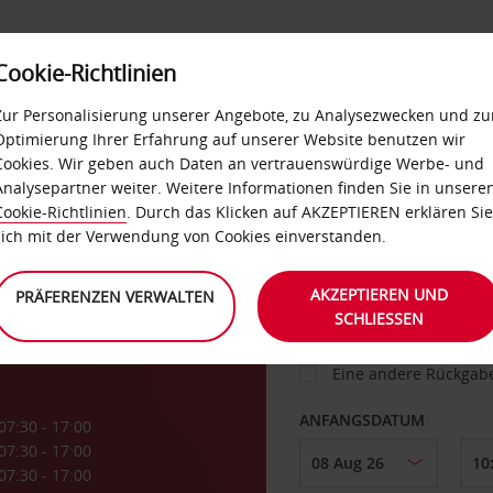
Cookie-Richtlinien
IETWAGEN
SELF-SERVICES
EXTRAS
BUSINES
Zur Personalisierung unserer Angebote, zu Analysezwecken und zu
Optimierung Ihrer Erfahrung auf unserer Website benutzen wir
Cookies. Wir geben auch Daten an vertrauenswürdige Werbe- und
g
Analysepartner weiter. Weitere Informationen finden Sie in unsere
FAHRZEUG
Cookie-Richtlinien
. Durch das Klicken auf AKZEPTIEREN erklären Sie
sich mit der Verwendung von Cookies einverstanden.
ABHOLEN VON
AKZEPTIEREN UND
PRÄFERENZEN VERWALTEN
SCHLIESSEN
Eine andere Rückgab
ANFANGSDATUM
07:30 - 17:00
07:30 - 17:00
07:30 - 17:00