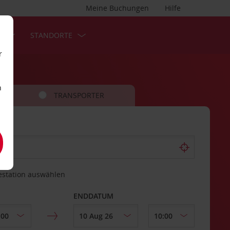
Meine Buchungen
Hilfe
S
STANDORTE
r
n
TRANSPORTER
estation auswählen
ENDDATUM