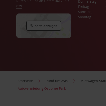
Rufen Sie uns an unter: 0417 553
Donnerstag
039
Freitag
Samstag
Sonntag
Karte anzeigen
Startseite
Rund um Avis
Mietwagen-Stat
Autovermietung Osborne Park