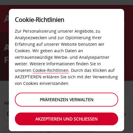
Cookie-Richtlinien
Menü
Zur Personalisierung unserer Angebote, zu
Welcome
Analysezwecken und zur Optimierung Ihrer
to
Autovermietung Nouméa
Erfahrung auf unserer Website benutzen wir
Avis
Cookies. Wir geben auch Daten an
Flughafen
vertrauenswürdige Werbe- und Analysepartner
weiter. Weitere Informationen finden Sie in
unseren
Cookie-Richtlinien
. Durch das Klicken auf
AKZEPTIEREN erklären Sie sich mit der Verwendung
von Cookies einverstanden.
FAHRZEUG
TRANSPORTER
PRÄFERENZEN VERWALTEN
ABHOLEN VON
AKZEPTIEREN UND SCHLIESSEN
Eine andere Rückgabestation auswählen