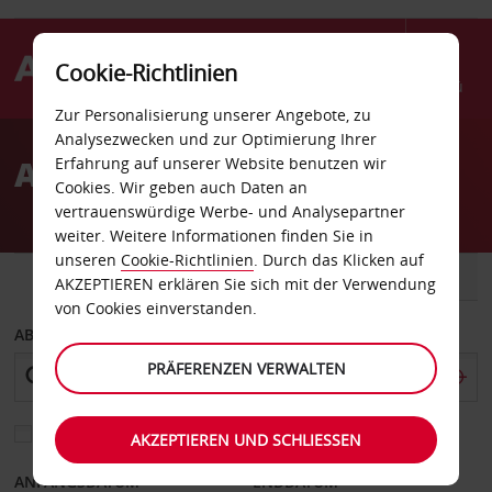
Cookie-Richtlinien
Menü
Zur Personalisierung unserer Angebote, zu
Welcome
Analysezwecken und zur Optimierung Ihrer
to
Autovermietung Kerikeri
Erfahrung auf unserer Website benutzen wir
Avis
Cookies. Wir geben auch Daten an
vertrauenswürdige Werbe- und Analysepartner
weiter. Weitere Informationen finden Sie in
unseren
Cookie-Richtlinien
. Durch das Klicken auf
FAHRZEUG
TRANSPORTER
AKZEPTIEREN erklären Sie sich mit der Verwendung
von Cookies einverstanden.
ABHOLEN VON
PRÄFERENZEN VERWALTEN
Eine andere Rückgabestation auswählen
AKZEPTIEREN UND SCHLIESSEN
ANFANGSDATUM
ENDDATUM