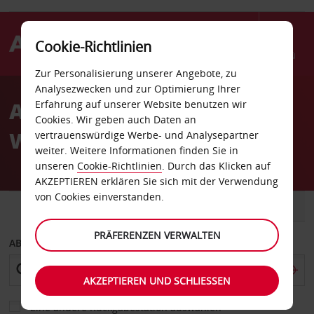
Cookie-Richtlinien
Menü
Zur Personalisierung unserer Angebote, zu
Welcome
Analysezwecken und zur Optimierung Ihrer
to
Autovermietung
Erfahrung auf unserer Website benutzen wir
Avis
Cookies. Wir geben auch Daten an
Wellington
vertrauenswürdige Werbe- und Analysepartner
weiter. Weitere Informationen finden Sie in
unseren
Cookie-Richtlinien
. Durch das Klicken auf
AKZEPTIEREN erklären Sie sich mit der Verwendung
von Cookies einverstanden.
FAHRZEUG
TRANSPORTER
PRÄFERENZEN VERWALTEN
ABHOLEN VON
AKZEPTIEREN UND SCHLIESSEN
Eine andere Rückgabestation auswählen