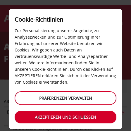
Cookie-Richtlinien
Menü
Zur Personalisierung unserer Angebote, zu
Welcome
Analysezwecken und zur Optimierung Ihrer
to
Autovermietung Picton
Erfahrung auf unserer Website benutzen wir
Avis
Cookies. Wir geben auch Daten an
Fähre
vertrauenswürdige Werbe- und Analysepartner
weiter. Weitere Informationen finden Sie in
unseren
Cookie-Richtlinien
. Durch das Klicken auf
AKZEPTIEREN erklären Sie sich mit der Verwendung
von Cookies einverstanden.
FAHRZEUG
TRANSPORTER
PRÄFERENZEN VERWALTEN
ABHOLEN VON
AKZEPTIEREN UND SCHLIESSEN
Eine andere Rückgabestation auswählen