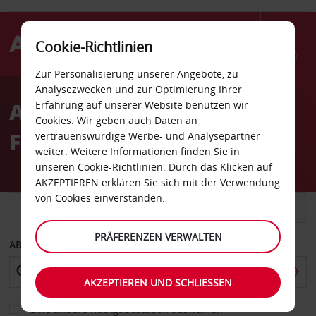
Cookie-Richtlinien
Menü
Zur Personalisierung unserer Angebote, zu
Welcome
Analysezwecken und zur Optimierung Ihrer
to
Autovermietung Nadzab
Erfahrung auf unserer Website benutzen wir
Avis
Cookies. Wir geben auch Daten an
Flughafen
vertrauenswürdige Werbe- und Analysepartner
weiter. Weitere Informationen finden Sie in
unseren
Cookie-Richtlinien
. Durch das Klicken auf
AKZEPTIEREN erklären Sie sich mit der Verwendung
von Cookies einverstanden.
FAHRZEUG
TRANSPORTER
PRÄFERENZEN VERWALTEN
ABHOLEN VON
AKZEPTIEREN UND SCHLIESSEN
Eine andere Rückgabestation auswählen