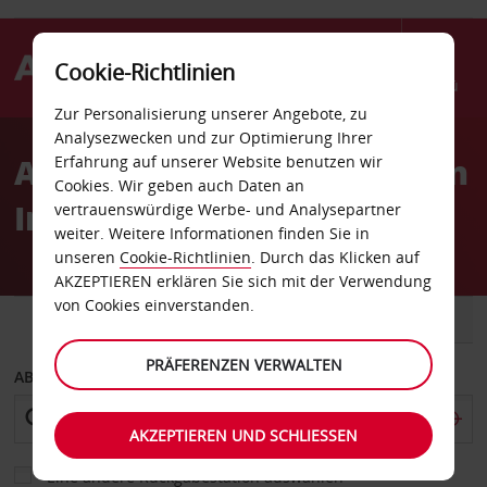
Cookie-Richtlinien
Menü
Zur Personalisierung unserer Angebote, zu
Welcome
Analysezwecken und zur Optimierung Ihrer
to
Autovermietung Flughafen
Erfahrung auf unserer Website benutzen wir
Avis
Cookies. Wir geben auch Daten an
Innsbruck
vertrauenswürdige Werbe- und Analysepartner
weiter. Weitere Informationen finden Sie in
unseren
Cookie-Richtlinien
. Durch das Klicken auf
AKZEPTIEREN erklären Sie sich mit der Verwendung
von Cookies einverstanden.
FAHRZEUG
TRANSPORTER
PRÄFERENZEN VERWALTEN
ABHOLEN VON
AKZEPTIEREN UND SCHLIESSEN
Eine andere Rückgabestation auswählen