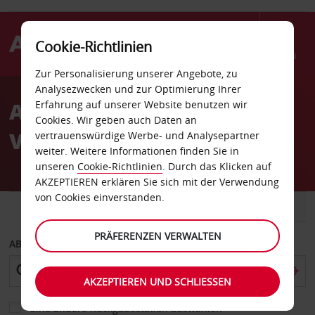
Cookie-Richtlinien
Menü
Zur Personalisierung unserer Angebote, zu
Welcome
Analysezwecken und zur Optimierung Ihrer
to
Autovermietung Wien
Erfahrung auf unserer Website benutzen wir
Avis
Cookies. Wir geben auch Daten an
Votivpark
vertrauenswürdige Werbe- und Analysepartner
weiter. Weitere Informationen finden Sie in
unseren
Cookie-Richtlinien
. Durch das Klicken auf
AKZEPTIEREN erklären Sie sich mit der Verwendung
von Cookies einverstanden.
FAHRZEUG
TRANSPORTER
PRÄFERENZEN VERWALTEN
ABHOLEN VON
AKZEPTIEREN UND SCHLIESSEN
Eine andere Rückgabestation auswählen