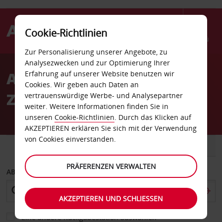
Cookie-Richtlinien
Menü
Zur Personalisierung unserer Angebote, zu
Welcome
Analysezwecken und zur Optimierung Ihrer
to
Autovermietung
Erfahrung auf unserer Website benutzen wir
Avis
Cookies. Wir geben auch Daten an
Zeebrügge
vertrauenswürdige Werbe- und Analysepartner
weiter. Weitere Informationen finden Sie in
unseren
Cookie-Richtlinien
. Durch das Klicken auf
AKZEPTIEREN erklären Sie sich mit der Verwendung
von Cookies einverstanden.
FAHRZEUG
TRANSPORTER
PRÄFERENZEN VERWALTEN
ABHOLEN VON
AKZEPTIEREN UND SCHLIESSEN
Eine andere Rückgabestation auswählen