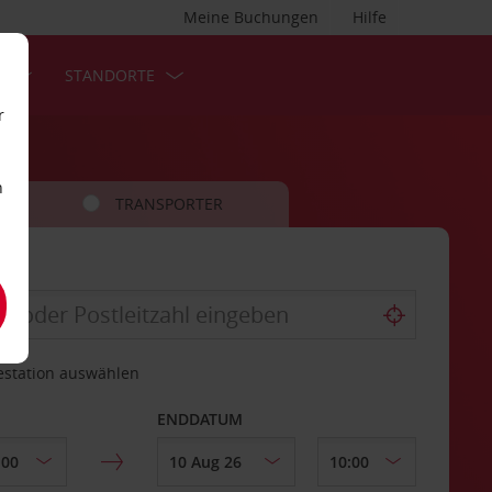
Meine Buchungen
Hilfe
S
STANDORTE
r
n
TRANSPORTER
estation auswählen
ENDDATUM