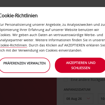
Cookie-Richtlinien
IETWAGEN
SELF-SERVICES
EXTRAS
BUSINES
Zur Personalisierung unserer Angebote, zu Analysezwecken und zu
Optimierung Ihrer Erfahrung auf unserer Website benutzen wir
Cookies. Wir geben auch Daten an vertrauenswürdige Werbe- und
g
Analysepartner weiter. Weitere Informationen finden Sie in unsere
FAHRZEUG
Cookie-Richtlinien
. Durch das Klicken auf AKZEPTIEREN erklären Sie
sich mit der Verwendung von Cookies einverstanden.
ABHOLEN VON
AKZEPTIEREN UND
PRÄFERENZEN VERWALTEN
SCHLIESSEN
Eine andere Rückgab
ANFANGSDATUM