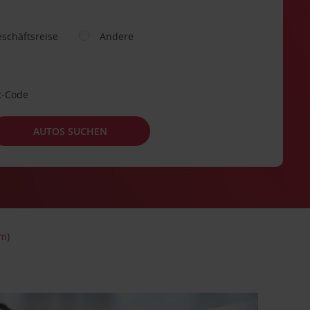
schäftsreise
Andere
t-Code
AUTOS SUCHEN
em)