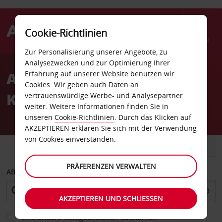
Cookie-Richtlinien
Menü
Zur Personalisierung unserer Angebote, zu
Welcome
Analysezwecken und zur Optimierung Ihrer
to
Autovermietung
Erfahrung auf unserer Website benutzen wir
Avis
Cookies. Wir geben auch Daten an
Kopenhagen Bella Sky
vertrauenswürdige Werbe- und Analysepartner
weiter. Weitere Informationen finden Sie in
unseren
Cookie-Richtlinien
. Durch das Klicken auf
AKZEPTIEREN erklären Sie sich mit der Verwendung
von Cookies einverstanden.
FAHRZEUG
TRANSPORTER
PRÄFERENZEN VERWALTEN
ABHOLEN VON
AKZEPTIEREN UND SCHLIESSEN
Eine andere Rückgabestation auswählen