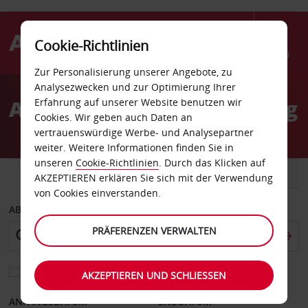
Cookie-Richtlinien
Menü
Zur Personalisierung unserer Angebote, zu
Welcome
Analysezwecken und zur Optimierung Ihrer
to
Autovermietung Altenburg
Erfahrung auf unserer Website benutzen wir
Avis
Cookies. Wir geben auch Daten an
vertrauenswürdige Werbe- und Analysepartner
weiter. Weitere Informationen finden Sie in
unseren
Cookie-Richtlinien
. Durch das Klicken auf
FAHRZEUG
TRANSPORTER
AKZEPTIEREN erklären Sie sich mit der Verwendung
von Cookies einverstanden.
ABHOLEN VON
PRÄFERENZEN VERWALTEN
Eine andere Rückgabestation auswählen
AKZEPTIEREN UND SCHLIESSEN
ANFANGSDATUM
ENDDATUM