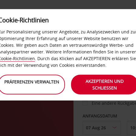
Cookie-Richtlinien
IETWAGEN
SELF-SERVICES
EXTRAS
BUSINES
Zur Personalisierung unserer Angebote, zu Analysezwecken und zu
Optimierung Ihrer Erfahrung auf unserer Website benutzen wir
Cookies. Wir geben auch Daten an vertrauenswürdige Werbe- und
g
Analysepartner weiter. Weitere Informationen finden Sie in unsere
FAHRZEUG
Cookie-Richtlinien
. Durch das Klicken auf AKZEPTIEREN erklären Sie
sich mit der Verwendung von Cookies einverstanden.
ABHOLEN VON
AKZEPTIEREN UND
PRÄFERENZEN VERWALTEN
SCHLIESSEN
Eine andere Rückgab
ANFANGSDATUM