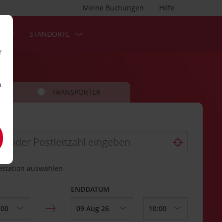
Meine Buchungen
Hilfe
S
STANDORTE
r
n
TRANSPORTER
estation auswählen
ENDDATUM