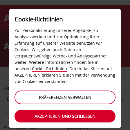
Cookie-Richtlinien
Menü
Zur Personalisierung unserer Angebote, zu
Welcome
Analysezwecken und zur Optimierung Ihrer
to
Autovermietung Bünde
Erfahrung auf unserer Website benutzen wir
Avis
Cookies. Wir geben auch Daten an
vertrauenswürdige Werbe- und Analysepartner
weiter. Weitere Informationen finden Sie in
unseren
Cookie-Richtlinien
. Durch das Klicken auf
FAHRZEUG
TRANSPORTER
AKZEPTIEREN erklären Sie sich mit der Verwendung
von Cookies einverstanden.
ABHOLEN VON
PRÄFERENZEN VERWALTEN
Eine andere Rückgabestation auswählen
AKZEPTIEREN UND SCHLIESSEN
ANFANGSDATUM
ENDDATUM