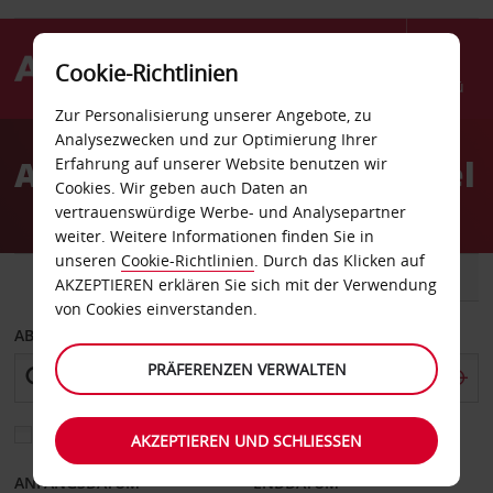
Cookie-Richtlinien
Menü
Zur Personalisierung unserer Angebote, zu
Welcome
Analysezwecken und zur Optimierung Ihrer
to
Autovermietung Bad Vilbel
Erfahrung auf unserer Website benutzen wir
Avis
Cookies. Wir geben auch Daten an
vertrauenswürdige Werbe- und Analysepartner
weiter. Weitere Informationen finden Sie in
unseren
Cookie-Richtlinien
. Durch das Klicken auf
FAHRZEUG
TRANSPORTER
AKZEPTIEREN erklären Sie sich mit der Verwendung
von Cookies einverstanden.
ABHOLEN VON
PRÄFERENZEN VERWALTEN
Eine andere Rückgabestation auswählen
AKZEPTIEREN UND SCHLIESSEN
ANFANGSDATUM
ENDDATUM