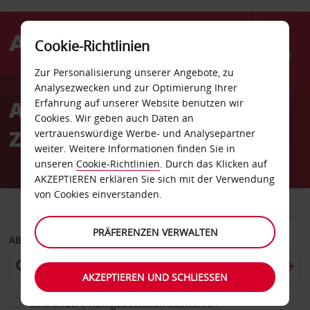
Cookie-Richtlinien
Menü
Zur Personalisierung unserer Angebote, zu
Welcome
Analysezwecken und zur Optimierung Ihrer
to
Autovermietung Bamberg
Erfahrung auf unserer Website benutzen wir
Avis
Cookies. Wir geben auch Daten an
Zentrum
vertrauenswürdige Werbe- und Analysepartner
weiter. Weitere Informationen finden Sie in
unseren
Cookie-Richtlinien
. Durch das Klicken auf
AKZEPTIEREN erklären Sie sich mit der Verwendung
von Cookies einverstanden.
FAHRZEUG
TRANSPORTER
PRÄFERENZEN VERWALTEN
ABHOLEN VON
AKZEPTIEREN UND SCHLIESSEN
Eine andere Rückgabestation auswählen