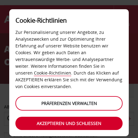
Cookie-Richtlinien
Menü
Zur Personalisierung unserer Angebote, zu
Welcome
Analysezwecken und zur Optimierung Ihrer
to
Autovermietung Berlin
Erfahrung auf unserer Website benutzen wir
Avis
Cookies. Wir geben auch Daten an
Osthafen
vertrauenswürdige Werbe- und Analysepartner
weiter. Weitere Informationen finden Sie in
unseren
Cookie-Richtlinien
. Durch das Klicken auf
AKZEPTIEREN erklären Sie sich mit der Verwendung
von Cookies einverstanden.
FAHRZEUG
TRANSPORTER
PRÄFERENZEN VERWALTEN
ABHOLEN VON
AKZEPTIEREN UND SCHLIESSEN
Eine andere Rückgabestation auswählen