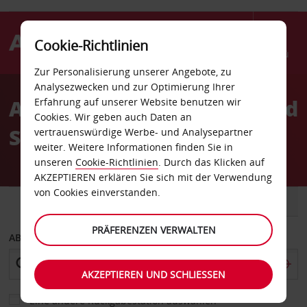
Cookie-Richtlinien
Menü
Zur Personalisierung unserer Angebote, zu
Welcome
Analysezwecken und zur Optimierung Ihrer
to
Autovermietung Dortmund
Erfahrung auf unserer Website benutzen wir
Avis
Cookies. Wir geben auch Daten an
Stadtzentrum West
vertrauenswürdige Werbe- und Analysepartner
weiter. Weitere Informationen finden Sie in
unseren
Cookie-Richtlinien
. Durch das Klicken auf
AKZEPTIEREN erklären Sie sich mit der Verwendung
von Cookies einverstanden.
FAHRZEUG
TRANSPORTER
PRÄFERENZEN VERWALTEN
ABHOLEN VON
AKZEPTIEREN UND SCHLIESSEN
Eine andere Rückgabestation auswählen