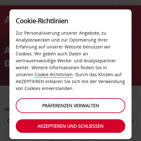
Cookie-Richtlinien
Menü
Zur Personalisierung unserer Angebote, zu
Welcome
Analysezwecken und zur Optimierung Ihrer
to
Autovermietung in
Erfahrung auf unserer Website benutzen wir
Avis
Cookies. Wir geben auch Daten an
Duisburg Neudorf
vertrauenswürdige Werbe- und Analysepartner
weiter. Weitere Informationen finden Sie in
unseren
Cookie-Richtlinien
. Durch das Klicken auf
AKZEPTIEREN erklären Sie sich mit der Verwendung
von Cookies einverstanden.
FAHRZEUG
TRANSPORTER
PRÄFERENZEN VERWALTEN
ABHOLEN VON
AKZEPTIEREN UND SCHLIESSEN
Eine andere Rückgabestation auswählen