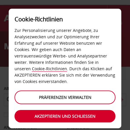
Cookie-Richtlinien
Menü
Zur Personalisierung unserer Angebote, zu
Welcome
Analysezwecken und zur Optimierung Ihrer
to
Mietwagen in Esslingen
Erfahrung auf unserer Website benutzen wir
Avis
Cookies. Wir geben auch Daten an
vertrauenswürdige Werbe- und Analysepartner
weiter. Weitere Informationen finden Sie in
unseren
Cookie-Richtlinien
. Durch das Klicken auf
FAHRZEUG
TRANSPORTER
AKZEPTIEREN erklären Sie sich mit der Verwendung
von Cookies einverstanden.
ABHOLEN VON
PRÄFERENZEN VERWALTEN
Eine andere Rückgabestation auswählen
AKZEPTIEREN UND SCHLIESSEN
ANFANGSDATUM
ENDDATUM