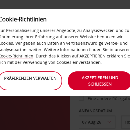
Cookie-Richtlinien
IETWAGEN
SELF-SERVICES
EXTRAS
BUSINES
Zur Personalisierung unserer Angebote, zu Analysezwecken und zu
Optimierung Ihrer Erfahrung auf unserer Website benutzen wir
Cookies. Wir geben auch Daten an vertrauenswürdige Werbe- und
g
Analysepartner weiter. Weitere Informationen finden Sie in unsere
FAHRZEUG
Cookie-Richtlinien
. Durch das Klicken auf AKZEPTIEREN erklären Sie
sich mit der Verwendung von Cookies einverstanden.
ABHOLEN VON
AKZEPTIEREN UND
PRÄFERENZEN VERWALTEN
SCHLIESSEN
Eine andere Rückgab
ANFANGSDATUM