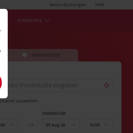
Meine Buchungen
Hilfe
S
STANDORTE
r
n
TRANSPORTER
estation auswählen
ENDDATUM