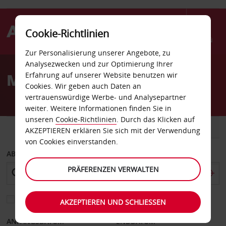
Cookie-Richtlinien
Menü
Zur Personalisierung unserer Angebote, zu
Welcome
Analysezwecken und zur Optimierung Ihrer
to
Mietwagen in Heilbronn
Erfahrung auf unserer Website benutzen wir
Avis
Cookies. Wir geben auch Daten an
vertrauenswürdige Werbe- und Analysepartner
weiter. Weitere Informationen finden Sie in
unseren
Cookie-Richtlinien
. Durch das Klicken auf
FAHRZEUG
TRANSPORTER
AKZEPTIEREN erklären Sie sich mit der Verwendung
von Cookies einverstanden.
ABHOLEN VON
PRÄFERENZEN VERWALTEN
Eine andere Rückgabestation auswählen
AKZEPTIEREN UND SCHLIESSEN
ANFANGSDATUM
ENDDATUM