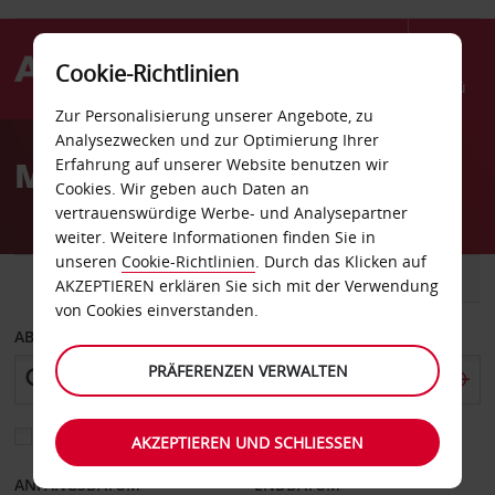
Cookie-Richtlinien
Menü
Zur Personalisierung unserer Angebote, zu
Welcome
Analysezwecken und zur Optimierung Ihrer
to
Mietwagen Köln-Poll
Erfahrung auf unserer Website benutzen wir
Avis
Cookies. Wir geben auch Daten an
vertrauenswürdige Werbe- und Analysepartner
weiter. Weitere Informationen finden Sie in
unseren
Cookie-Richtlinien
. Durch das Klicken auf
FAHRZEUG
TRANSPORTER
AKZEPTIEREN erklären Sie sich mit der Verwendung
von Cookies einverstanden.
ABHOLEN VON
PRÄFERENZEN VERWALTEN
Eine andere Rückgabestation auswählen
AKZEPTIEREN UND SCHLIESSEN
ANFANGSDATUM
ENDDATUM