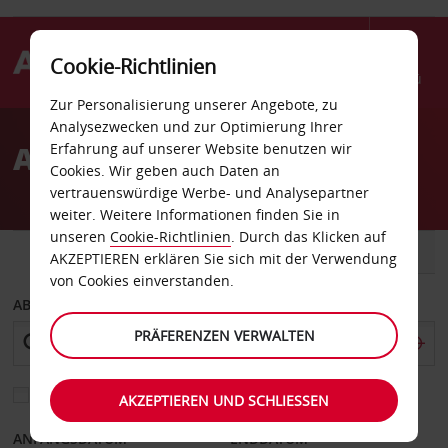
Cookie-Richtlinien
Menü
Zur Personalisierung unserer Angebote, zu
Welcome
Analysezwecken und zur Optimierung Ihrer
to
Autovermietung Lage
Erfahrung auf unserer Website benutzen wir
Avis
Cookies. Wir geben auch Daten an
vertrauenswürdige Werbe- und Analysepartner
weiter. Weitere Informationen finden Sie in
unseren
Cookie-Richtlinien
. Durch das Klicken auf
FAHRZEUG
TRANSPORTER
AKZEPTIEREN erklären Sie sich mit der Verwendung
von Cookies einverstanden.
ABHOLEN VON
PRÄFERENZEN VERWALTEN
Eine andere Rückgabestation auswählen
AKZEPTIEREN UND SCHLIESSEN
ANFANGSDATUM
ENDDATUM