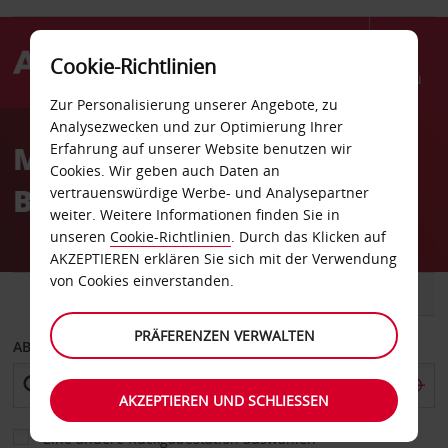
Cookie-Richtlinien
Menü
Zur Personalisierung unserer Angebote, zu
Welcome
Analysezwecken und zur Optimierung Ihrer
to
Mietwagen München
Erfahrung auf unserer Website benutzen wir
Avis
Cookies. Wir geben auch Daten an
Bogenhausen
vertrauenswürdige Werbe- und Analysepartner
weiter. Weitere Informationen finden Sie in
unseren
Cookie-Richtlinien
. Durch das Klicken auf
AKZEPTIEREN erklären Sie sich mit der Verwendung
von Cookies einverstanden.
FAHRZEUG
TRANSPORTER
PRÄFERENZEN VERWALTEN
ABHOLEN VON
AKZEPTIEREN UND SCHLIESSEN
Eine andere Rückgabestation auswählen