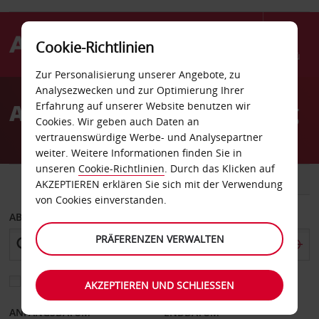
Cookie-Richtlinien
Menü
Zur Personalisierung unserer Angebote, zu
Welcome
Analysezwecken und zur Optimierung Ihrer
to
Autovermietung Penzberg
Erfahrung auf unserer Website benutzen wir
Avis
Cookies. Wir geben auch Daten an
vertrauenswürdige Werbe- und Analysepartner
weiter. Weitere Informationen finden Sie in
unseren
Cookie-Richtlinien
. Durch das Klicken auf
FAHRZEUG
TRANSPORTER
AKZEPTIEREN erklären Sie sich mit der Verwendung
von Cookies einverstanden.
ABHOLEN VON
PRÄFERENZEN VERWALTEN
Eine andere Rückgabestation auswählen
AKZEPTIEREN UND SCHLIESSEN
ANFANGSDATUM
ENDDATUM