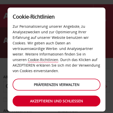
Cookie-Richtlinien
Menü
Zur Personalisierung unserer Angebote, zu
Welcome
Analysezwecken und zur Optimierung Ihrer
to
Autovermietung Prenzlau
Erfahrung auf unserer Website benutzen wir
Avis
Cookies. Wir geben auch Daten an
vertrauenswürdige Werbe- und Analysepartner
weiter. Weitere Informationen finden Sie in
unseren
Cookie-Richtlinien
. Durch das Klicken auf
FAHRZEUG
TRANSPORTER
AKZEPTIEREN erklären Sie sich mit der Verwendung
von Cookies einverstanden.
ABHOLEN VON
PRÄFERENZEN VERWALTEN
Eine andere Rückgabestation auswählen
AKZEPTIEREN UND SCHLIESSEN
ANFANGSDATUM
ENDDATUM