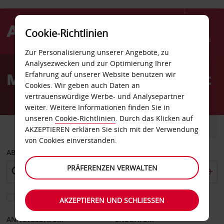
Cookie-Richtlinien
Menü
Zur Personalisierung unserer Angebote, zu
Welcome
Analysezwecken und zur Optimierung Ihrer
to
Mietwagen in Schweinfurt
Erfahrung auf unserer Website benutzen wir
Avis
Cookies. Wir geben auch Daten an
vertrauenswürdige Werbe- und Analysepartner
weiter. Weitere Informationen finden Sie in
unseren
Cookie-Richtlinien
. Durch das Klicken auf
FAHRZEUG
TRANSPORTER
AKZEPTIEREN erklären Sie sich mit der Verwendung
von Cookies einverstanden.
ABHOLEN VON
PRÄFERENZEN VERWALTEN
Eine andere Rückgabestation auswählen
AKZEPTIEREN UND SCHLIESSEN
ANFANGSDATUM
ENDDATUM