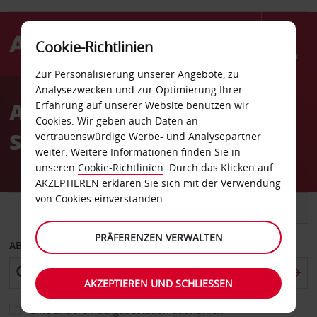
Cookie-Richtlinien
Menü
Zur Personalisierung unserer Angebote, zu
Welcome
Analysezwecken und zur Optimierung Ihrer
to
Autovermietung
Erfahrung auf unserer Website benutzen wir
Avis
Cookies. Wir geben auch Daten an
Sendenhorst
vertrauenswürdige Werbe- und Analysepartner
weiter. Weitere Informationen finden Sie in
unseren
Cookie-Richtlinien
. Durch das Klicken auf
AKZEPTIEREN erklären Sie sich mit der Verwendung
von Cookies einverstanden.
FAHRZEUG
TRANSPORTER
PRÄFERENZEN VERWALTEN
ABHOLEN VON
AKZEPTIEREN UND SCHLIESSEN
Eine andere Rückgabestation auswählen