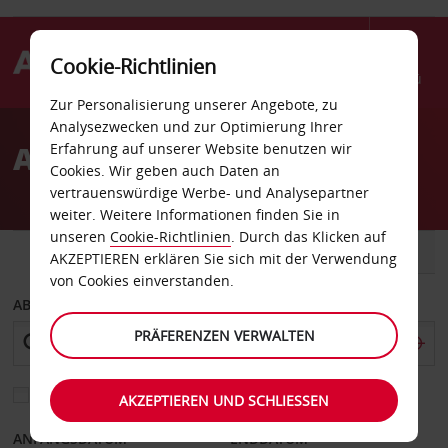
Cookie-Richtlinien
Menü
Zur Personalisierung unserer Angebote, zu
Welcome
Analysezwecken und zur Optimierung Ihrer
to
Autovermietung Zeitz
Erfahrung auf unserer Website benutzen wir
Avis
Cookies. Wir geben auch Daten an
vertrauenswürdige Werbe- und Analysepartner
weiter. Weitere Informationen finden Sie in
unseren
Cookie-Richtlinien
. Durch das Klicken auf
FAHRZEUG
TRANSPORTER
AKZEPTIEREN erklären Sie sich mit der Verwendung
von Cookies einverstanden.
ABHOLEN VON
PRÄFERENZEN VERWALTEN
Eine andere Rückgabestation auswählen
AKZEPTIEREN UND SCHLIESSEN
ANFANGSDATUM
ENDDATUM