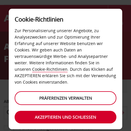
Cookie-Richtlinien
Menü
Zur Personalisierung unserer Angebote, zu
Welcome
Analysezwecken und zur Optimierung Ihrer
to
Autovermietung Tallinn
Erfahrung auf unserer Website benutzen wir
Avis
Cookies. Wir geben auch Daten an
Ferry Port Delivery
vertrauenswürdige Werbe- und Analysepartner
weiter. Weitere Informationen finden Sie in
unseren
Cookie-Richtlinien
. Durch das Klicken auf
AKZEPTIEREN erklären Sie sich mit der Verwendung
von Cookies einverstanden.
FAHRZEUG
TRANSPORTER
PRÄFERENZEN VERWALTEN
ABHOLEN VON
AKZEPTIEREN UND SCHLIESSEN
Eine andere Rückgabestation auswählen