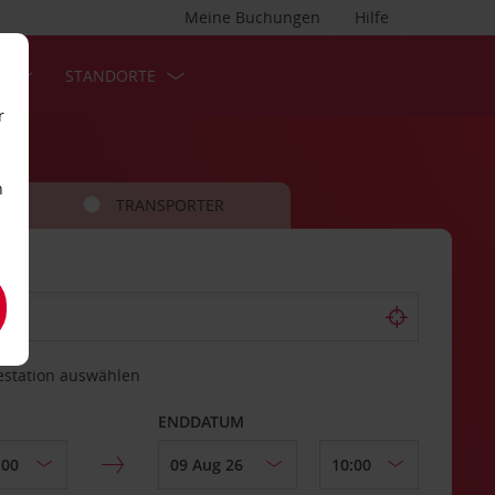
Meine Buchungen
Hilfe
S
STANDORTE
r
n
TRANSPORTER
estation auswählen
ENDDATUM