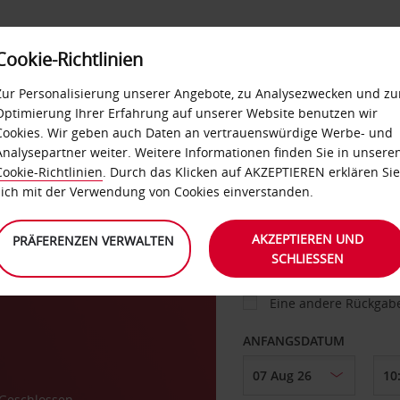
Cookie-Richtlinien
IETWAGEN
SELF-SERVICES
EXTRAS
BUSINES
Zur Personalisierung unserer Angebote, zu Analysezwecken und zu
Optimierung Ihrer Erfahrung auf unserer Website benutzen wir
Cookies. Wir geben auch Daten an vertrauenswürdige Werbe- und
g
Analysepartner weiter. Weitere Informationen finden Sie in unsere
FAHRZEUG
Cookie-Richtlinien
. Durch das Klicken auf AKZEPTIEREN erklären Sie
sich mit der Verwendung von Cookies einverstanden.
ABHOLEN VON
AKZEPTIEREN UND
PRÄFERENZEN VERWALTEN
SCHLIESSEN
Eine andere Rückgab
ANFANGSDATUM
Geschlossen