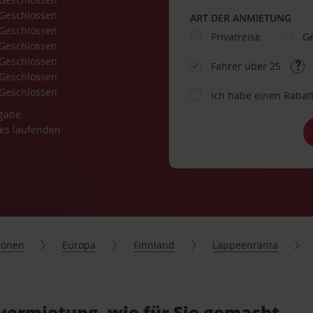
Geschlossen
ART DER ANMIETUNG
Geschlossen
Privatreise
Ge
Geschlossen
Geschlossen
Fahrer über 25
Geschlossen
Geschlossen
Ich habe einen Rabat
gabe.
es laufenden
ionen
Europa
Finnland
Lappeenranta
vermietung, wie für Sie gemacht