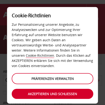
Cookie-Richtlinien
Menü
Zur Personalisierung unserer Angebote, zu
Welcome
Analysezwecken und zur Optimierung Ihrer
to
Autovermietung Oulu
Erfahrung auf unserer Website benutzen wir
Avis
Cookies. Wir geben auch Daten an
vertrauenswürdige Werbe- und Analysepartner
weiter. Weitere Informationen finden Sie in
unseren
Cookie-Richtlinien
. Durch das Klicken auf
FAHRZEUG
TRANSPORTER
AKZEPTIEREN erklären Sie sich mit der Verwendung
von Cookies einverstanden.
ABHOLEN VON
PRÄFERENZEN VERWALTEN
Eine andere Rückgabestation auswählen
AKZEPTIEREN UND SCHLIESSEN
ANFANGSDATUM
ENDDATUM