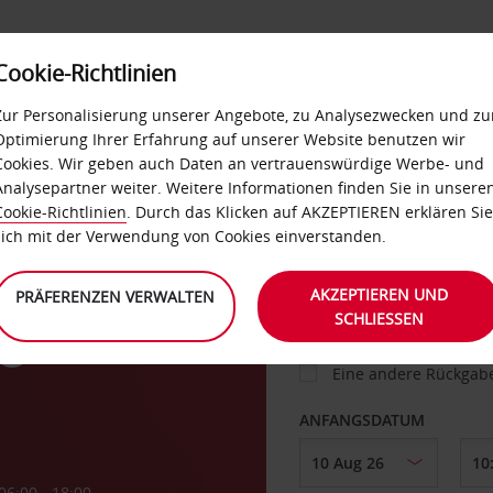
Cookie-Richtlinien
IETWAGEN
SELF-SERVICES
EXTRAS
BUSINES
Zur Personalisierung unserer Angebote, zu Analysezwecken und zu
Optimierung Ihrer Erfahrung auf unserer Website benutzen wir
Cookies. Wir geben auch Daten an vertrauenswürdige Werbe- und
g
Analysepartner weiter. Weitere Informationen finden Sie in unsere
FAHRZEUG
Cookie-Richtlinien
. Durch das Klicken auf AKZEPTIEREN erklären Sie
sich mit der Verwendung von Cookies einverstanden.
ABHOLEN VON
AKZEPTIEREN UND
PRÄFERENZEN VERWALTEN
SCHLIESSEN
o
Eine andere Rückgab
ANFANGSDATUM
06:00 - 18:00