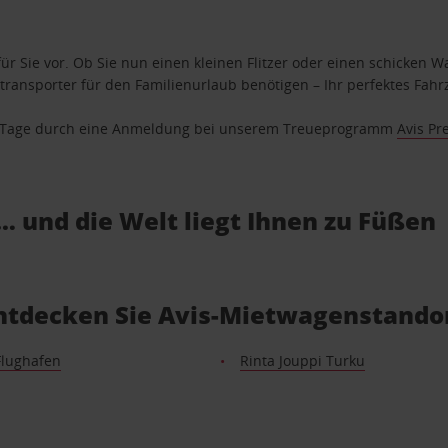
ür Sie vor. Ob Sie nun einen kleinen Flitzer oder einen schicken Wa
ransporter für den Familienurlaub benötigen – Ihr perfektes Fahrz
se Tage durch eine Anmeldung bei unserem Treueprogramm
Avis Pr
… und die Welt liegt Ihnen zu Füßen
Entdecken Sie Avis-Mietwagenstandor
Flughafen
Rinta Jouppi Turku