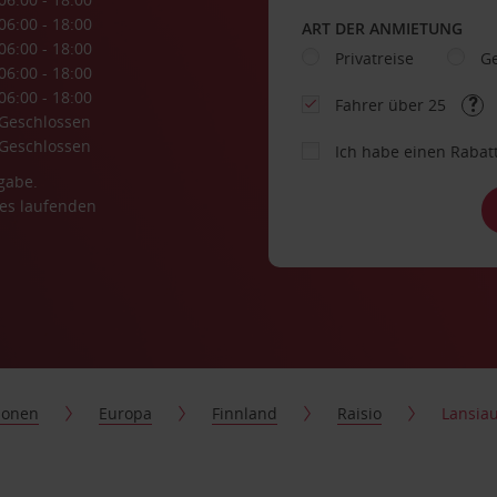
06:00 - 18:00
ART DER ANMIETUNG
06:00 - 18:00
Privatreise
Ge
06:00 - 18:00
06:00 - 18:00
Fahrer über 25
Geschlossen
Geschlossen
Ich habe einen Rabat
gabe.
es laufenden
ionen
Europa
Finnland
Raisio
Lansiau