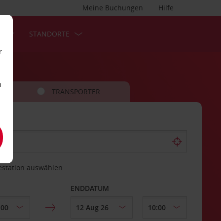
Meine Buchungen
Hilfe
S
STANDORTE
r
n
TRANSPORTER
estation auswählen
ENDDATUM