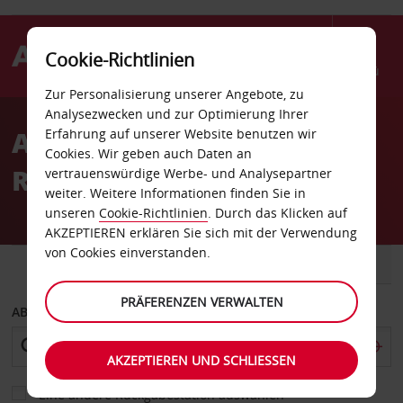
Cookie-Richtlinien
Menü
Zur Personalisierung unserer Angebote, zu
Welcome
Analysezwecken und zur Optimierung Ihrer
to
Autovermietung Vaasa
Erfahrung auf unserer Website benutzen wir
Avis
Cookies. Wir geben auch Daten an
Rautatieasema
vertrauenswürdige Werbe- und Analysepartner
weiter. Weitere Informationen finden Sie in
unseren
Cookie-Richtlinien
. Durch das Klicken auf
AKZEPTIEREN erklären Sie sich mit der Verwendung
von Cookies einverstanden.
FAHRZEUG
TRANSPORTER
PRÄFERENZEN VERWALTEN
ABHOLEN VON
AKZEPTIEREN UND SCHLIESSEN
Eine andere Rückgabestation auswählen