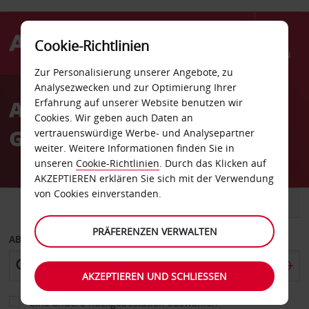
Cookie-Richtlinien
Menü
Zur Personalisierung unserer Angebote, zu
Welcome
Analysezwecken und zur Optimierung Ihrer
to
Autovermietung Agen La
Erfahrung auf unserer Website benutzen wir
Avis
Cookies. Wir geben auch Daten an
Garenne Flughafen
vertrauenswürdige Werbe- und Analysepartner
weiter. Weitere Informationen finden Sie in
unseren
Cookie-Richtlinien
. Durch das Klicken auf
AKZEPTIEREN erklären Sie sich mit der Verwendung
von Cookies einverstanden.
FAHRZEUG
TRANSPORTER
PRÄFERENZEN VERWALTEN
ABHOLEN VON
AKZEPTIEREN UND SCHLIESSEN
Eine andere Rückgabestation auswählen