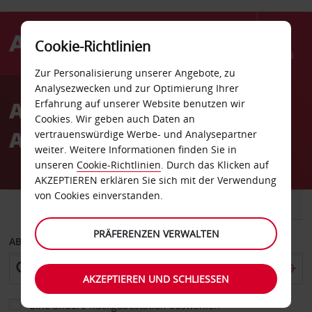
Cookie-Richtlinien
Menü
Zur Personalisierung unserer Angebote, zu
Welcome
Analysezwecken und zur Optimierung Ihrer
to
Autovermietung
Erfahrung auf unserer Website benutzen wir
Avis
Cookies. Wir geben auch Daten an
Annemasse Bahnhof
vertrauenswürdige Werbe- und Analysepartner
weiter. Weitere Informationen finden Sie in
unseren
Cookie-Richtlinien
. Durch das Klicken auf
AKZEPTIEREN erklären Sie sich mit der Verwendung
von Cookies einverstanden.
FAHRZEUG
TRANSPORTER
PRÄFERENZEN VERWALTEN
ABHOLEN VON
AKZEPTIEREN UND SCHLIESSEN
Eine andere Rückgabestation auswählen