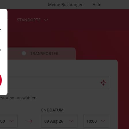
Meine Buchungen
Hilfe
S
STANDORTE
r
n
TRANSPORTER
estation auswählen
ENDDATUM