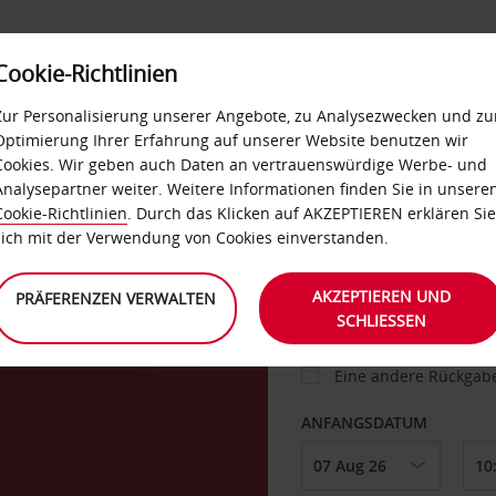
Cookie-Richtlinien
IETWAGEN
SELF-SERVICES
EXTRAS
BUSINES
Zur Personalisierung unserer Angebote, zu Analysezwecken und zu
Optimierung Ihrer Erfahrung auf unserer Website benutzen wir
Cookies. Wir geben auch Daten an vertrauenswürdige Werbe- und
g
Analysepartner weiter. Weitere Informationen finden Sie in unsere
FAHRZEUG
Cookie-Richtlinien
. Durch das Klicken auf AKZEPTIEREN erklären Sie
sich mit der Verwendung von Cookies einverstanden.
ABHOLEN VON
AKZEPTIEREN UND
PRÄFERENZEN VERWALTEN
SCHLIESSEN
Eine andere Rückgab
ANFANGSDATUM