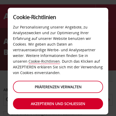
Cookie-Richtlinien
Menü
Zur Personalisierung unserer Angebote, zu
Welcome
Analysezwecken und zur Optimierung Ihrer
to
Autovermietung Bourges
Erfahrung auf unserer Website benutzen wir
Avis
Cookies. Wir geben auch Daten an
Bahnhof
vertrauenswürdige Werbe- und Analysepartner
weiter. Weitere Informationen finden Sie in
unseren
Cookie-Richtlinien
. Durch das Klicken auf
AKZEPTIEREN erklären Sie sich mit der Verwendung
von Cookies einverstanden.
FAHRZEUG
TRANSPORTER
PRÄFERENZEN VERWALTEN
ABHOLEN VON
AKZEPTIEREN UND SCHLIESSEN
Eine andere Rückgabestation auswählen