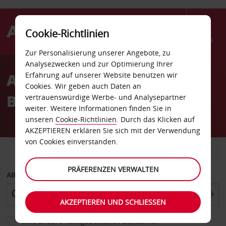
Cookie-Richtlinien
Menü
Zur Personalisierung unserer Angebote, zu
Welcome
Analysezwecken und zur Optimierung Ihrer
to
Autovermietung Cahors
Erfahrung auf unserer Website benutzen wir
Avis
Cookies. Wir geben auch Daten an
Bahnhof
vertrauenswürdige Werbe- und Analysepartner
weiter. Weitere Informationen finden Sie in
unseren
Cookie-Richtlinien
. Durch das Klicken auf
AKZEPTIEREN erklären Sie sich mit der Verwendung
von Cookies einverstanden.
FAHRZEUG
TRANSPORTER
PRÄFERENZEN VERWALTEN
ABHOLEN VON
AKZEPTIEREN UND SCHLIESSEN
Eine andere Rückgabestation auswählen