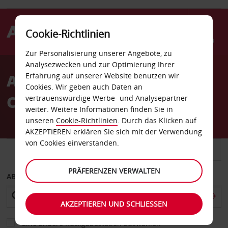
Cookie-Richtlinien
Menü
Zur Personalisierung unserer Angebote, zu
Welcome
Analysezwecken und zur Optimierung Ihrer
to
Autovermietung
Erfahrung auf unserer Website benutzen wir
Avis
Cookies. Wir geben auch Daten an
Châteauneuf-sur-Loire
vertrauenswürdige Werbe- und Analysepartner
weiter. Weitere Informationen finden Sie in
unseren
Cookie-Richtlinien
. Durch das Klicken auf
AKZEPTIEREN erklären Sie sich mit der Verwendung
von Cookies einverstanden.
FAHRZEUG
TRANSPORTER
PRÄFERENZEN VERWALTEN
ABHOLEN VON
AKZEPTIEREN UND SCHLIESSEN
Eine andere Rückgabestation auswählen